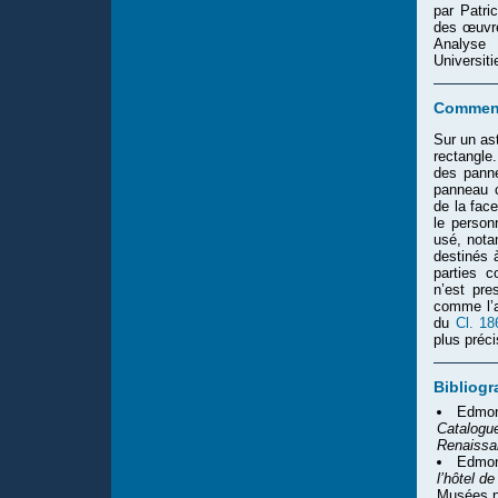
par Patri
des œuvre
Analyse 
Universiti
Comment
Sur un ast
rectangle
des panne
panneau c
de la face
le person
usé, nota
destinés à
parties c
n’est pre
comme l’a
du
Cl. 18
plus préci
Bibliogr
Edmon
Catalogue
Renaissa
Edmon
l’hôtel d
Musées n