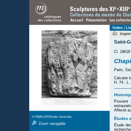
Index
|
Lis
Impri
Saint-G
Cl. 18618 
Chapi
Paris, Sa
Calcaire l
H. 74 ; L.
Historiq
Provient
restaurat
Affecté a
© RMN-GP/Droits réservés
Études e
Zoom navigable
Étude des 
recherche