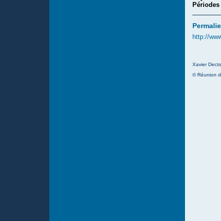
Périodes
Permalie
http://ww
Xavier Decto
© Réunion d