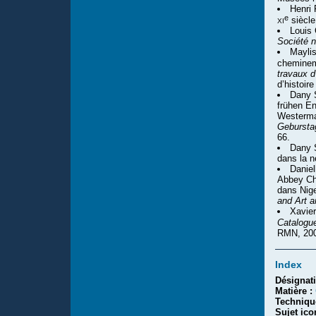
Henri 
e
xi
siècle
Louis 
Société n
Maylis
cheminem
travaux d’
d’histoire
Dany 
frühen E
Westerma
Gebursta
66.
Dany S
dans la 
Daniel
Abbey Chu
dans Nige
and Art a
Xavie
Catalogu
RMN, 200
Index
Désignat
Matière :
Techniqu
Sujet ic