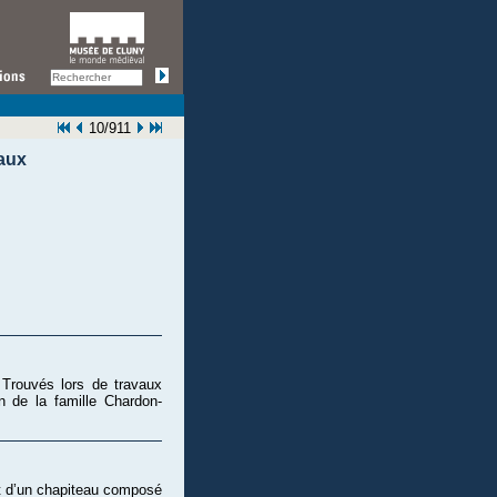
10/911
raux
 Trouvés lors de travaux
 de la famille Chardon-
et d’un chapiteau composé