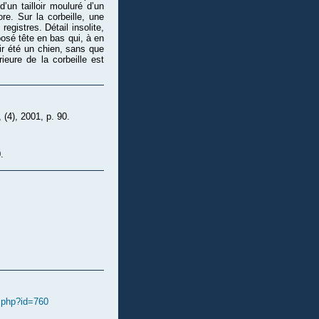
d’un tailloir mouluré d’un
re. Sur la corbeille, une
registres. Détail insolite,
osé tête en bas qui, à en
ir été un chien, sans que
ieure de la corbeille est
, (4), 2001, p. 90.
.
e.php?id=760