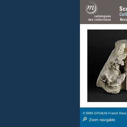
© RMN-GP/cliché Franck Raux
Zoom navigable