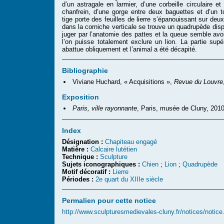
d’un astragale en larmier, d’une corbeille circulaire et 
chanfrein, d’une gorge entre deux baguettes et d’un to
tige porte des feuilles de lierre s’épanouissant sur deux 
dans la corniche verticale se trouve un quadrupède disp
juger par l’anatomie des pattes et la queue semble avo
l’on puisse totalement exclure un lion. La partie supér
abattue obliquement et l’animal a été décapité.
Bibliographie
Viviane Huchard, « Acquisitions »,
Revue du Louvre
Exposition
Paris, ville rayonnante
, Paris, musée de Cluny, 2010
Index
Désignation :
Chapiteau engagé
Matière :
Calcaire lutétien
Technique :
Sculpture
Sujets iconographiques :
Chien
;
Lion
;
Quadrupède
Motif décoratif :
Lierre
Périodes :
2e quart du XIIIe siècle
Permalien pour cette notice
http://www.sculpturesmedievales-cluny.fr/notices/notic