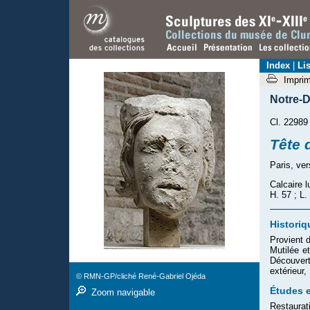
Index
|
Lis
Impri
Notre-D
Cl. 22989
Tête 
Paris, ve
Calcaire 
H. 57 ; L.
Historiq
Provient 
Mutilée e
Découver
extérieur
© RMN-GP/cliché René-Gabriel Ojéda
Études e
Zoom navigable
Restaurat