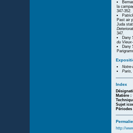
Bernar
la campa
347-352.
Patric
Past air 
Juda stat
Deteriora
347.
Dany S
du Vieux-
Dany S
Parigram
Exposit
Notre-
Paris,
Index
Désignat
Matière :
Techniqu
Sujet ic
Périodes
Permalie
http://ww