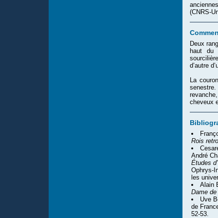
anciennes
(CNRS-Uni
Comment
Deux rang
haut du 
sourcilièr
d’autre d’
La couro
senestre.
revanche,
cheveux e
Bibliogr
Franço
Rois retr
Cesare
André Cha
Études d’
Ophrys-In
les unive
Alain
Dame de 
Uve Be
de France
52-53.