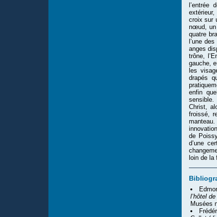
l’entrée 
extérieur,
croix sur 
nœud, un 
quatre br
l’une des
anges dis
trône, l’
gauche, e
les visag
drapés q
pratiquem
enfin que
sensible.
Christ, a
froissé, 
manteau. 
innovation
de Poissy
d’une cer
changemen
loin de la
Bibliogr
Edmon
l’hôtel d
Musées n
Frédér