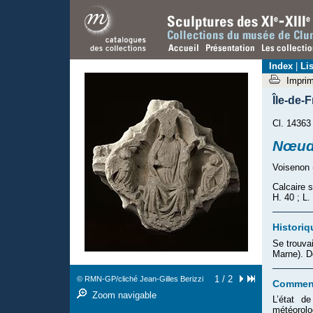
Index
|
Lis
Impri
Île-de-
Cl. 14363
Nœud 
Voisenon 
Calcaire 
H. 40 ; L
Historiq
Se trouva
Marne). D
1 / 2
© RMN-GP/cliché Jean-Gilles Berizzi
Comment
Zoom navigable
L’état d
météorolo