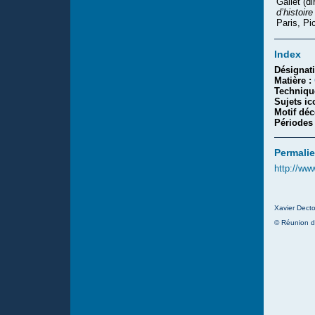
Gallet (di
d’histoir
Paris, Pi
Index
Désignat
Matière :
Techniqu
Sujets i
Motif déc
Périodes
Permalie
http://ww
Xavier Decto
© Réunion d