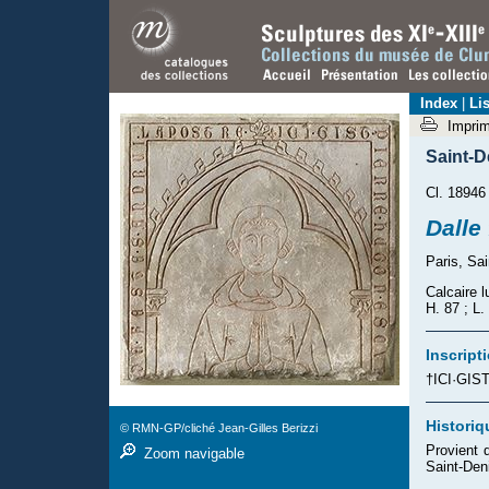
Index
|
Lis
Impri
Saint-D
Cl. 18946
Dalle
Paris, Sai
Calcaire l
H. 87 ; L
Inscript
†ICI·GI
Historiq
© RMN-GP/cliché Jean-Gilles Berizzi
Provient 
Zoom navigable
Saint-Den