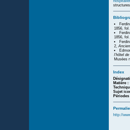
hospitalie
structures
Bibliogr
Ferdi
1856, fol
Ferdi
1856, fol.
Ferdi
2,
Ancien
Edmon
l’hôtel d
Musées n
Index
Désignat
Matière :
Techniqu
Sujet ic
Périodes
Permalie
http://ww