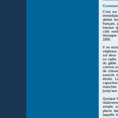
Comment
C’est sur
immédiate
abriter l
français, 
travaux q
côté nor
témoigne 
1856.
Il ne res
végétaux,
sur deux 
ce cadre, 
du gâble 
comme un 
de cheveu
sourcils 
étroits. 
capuchon 
manches c
jusqu’aux
Quoique H
relativem
simple, s
placer da
laquelle 