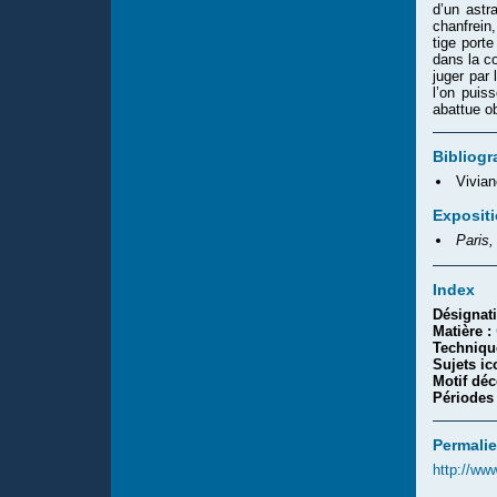
d’un astra
chanfrein
tige porte
dans la c
juger par
l’on puis
abattue ob
Bibliogr
Vivian
Exposit
Paris,
Index
Désignat
Matière :
Techniqu
Sujets i
Motif déc
Périodes
Permalie
http://ww