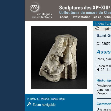
Index
|
Lis
Impri
Saint-G
Cl. 23670
Assis
Paris, Sa
Calcaire l
H. 22 ; L.
Historiq
Provienne
dans un 
Peignot. 
© RMN-GP/cliché Franck Raux
Comment
Zoom navigable
Une assis