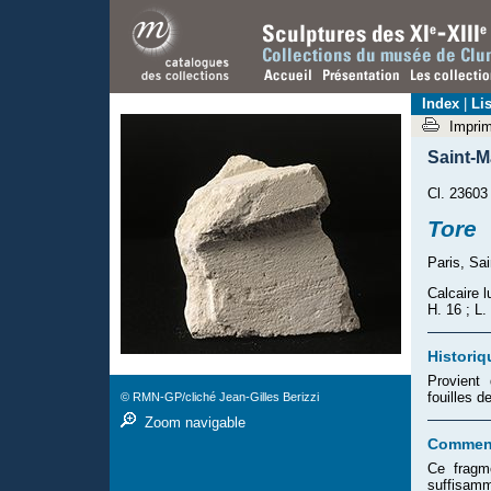
Index
|
Lis
Impri
Saint-
Cl. 23603
Tore
Paris, Sa
Calcaire l
H. 16 ; L.
Historiq
Provient
fouilles 
© RMN-GP/cliché Jean-Gilles Berizzi
Zoom navigable
Comment
Ce fragm
suffisamm